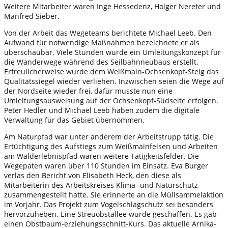
Weitere Mitarbeiter waren Inge Hessedenz, Holger Nereter und
Manfred Sieber.
Von der Arbeit das Wegeteams berichtete Michael Leeb. Den
Aufwand für notwendige Maßnahmen bezeichnete er als
überschaubar. Viele Stunden wurde ein Umleitungskonzept für
die Wanderwege während des Seilbahnneubaus erstellt.
Erfreulicherweise wurde dem Weißmain-Ochsenkopf-Steig das
Qualitätssiegel wieder verliehen. Inzwischen seien die Wege auf
der Nordseite wieder frei, dafür musste nun eine
Umleitungsausweisung auf der Ochsenkopf-Südseite erfolgen.
Peter Hedler und Michael Leeb haben zudem die digitale
Verwaltung für das Gebiet übernommen.
Am Naturpfad war unter anderem der Arbeitstrupp tätig. Die
Ertüchtigung des Aufstiegs zum Weißmainfelsen und Arbeiten
am Walderlebnispfad waren weitere Tätigkeitsfelder. Die
Wegepaten waren über 110 Stunden im Einsatz. Eva Burger
verlas den Bericht von Elisabeth Heck, den diese als
Mitarbeiterin des Arbeitskreises Klima- und Naturschutz
zusammengestellt hatte. Sie erinnerte an die Müllsammelaktion
im Vorjahr. Das Projekt zum Vogelschlagschutz sei besonders
hervorzuheben. Eine Streuobstallee wurde geschaffen. Es gab
einen Obstbaum-erziehungsschnitt-Kurs. Das aktuelle Arnika-