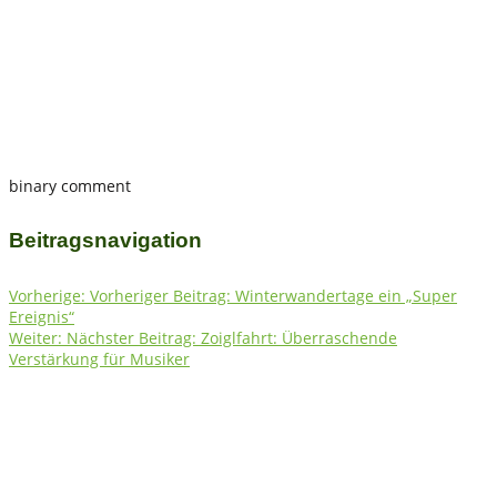
binary comment
Beitragsnavigation
Vorherige:
Vorheriger Beitrag:
Winterwandertage ein „Super
Ereignis“
Weiter:
Nächster Beitrag:
Zoiglfahrt: Überraschende
Verstärkung für Musiker
Fichtelgebirgsverein e.V. Ortsgruppe Bischofsgrün
e.V.
Herzlich willkommen auf unserer Homepage Auf unserer Seite