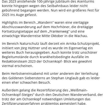
Das 2023 anstehende 100-jährige Jubiläum des Asenturms
konnte hingegen wegen des Seilbahnbaus leider nicht
gebührend begangen werden. Nun wird ein größeres Fest für
2025 ins Auge gefasst.
Highlights im Bereich „Wandern“ waren eine viertägige
Abschlusswanderung auf dem Hochrhöner, die dreitägige
Fortsetzungsetappe auf dem „Frankenweg“ und eine
einwöchige Wanderreise Mitte Oktober in die Wachau.
Im Bereich Naturschutz läuft derzeit ein Arnika-Schutzprojekt,
initiiert von Jörg Hüttner und es wurde im Eigenverlag ein
weiteres Buch herausgegeben. Auch konnte trotz unschöner
Begleitumstände durch krankheitsbedingte Ausfälle im
Redaktionsteam 2023 der Ochsenkopf- Blick wie gewohnt
viermal erscheinen.
Beim Herbstvereinsabend mit unter anderem der Verleihung
des Goldenen Siebensterns an Stephan Unglaub gab es leider
einen eher schwachen Besuch.
Außerdem gelang die Rezertifizierung des „Weißmain-
Ochsenkopf-Steiges“ durch den Deutschen Wanderverband, der
trotz der am Ochsenkopf notwendigen Umleitungen das
Zertifizierungsverfahren problemlos gemeistert habe.