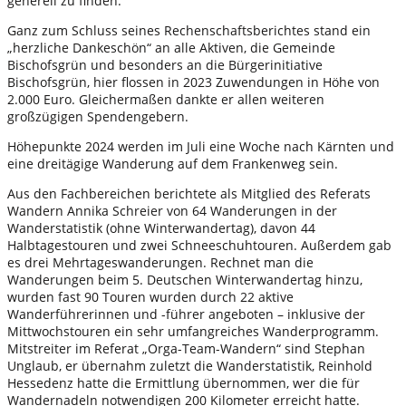
generell zu finden.
Ganz zum Schluss seines Rechenschaftsberichtes stand ein
„herzliche Dankeschön“ an alle Aktiven, die Gemeinde
Bischofsgrün und besonders an die Bürgerinitiative
Bischofsgrün, hier flossen in 2023 Zuwendungen in Höhe von
2.000 Euro. Gleichermaßen dankte er allen weiteren
großzügigen Spendengebern.
Höhepunkte 2024 werden im Juli eine Woche nach Kärnten und
eine dreitägige Wanderung auf dem Frankenweg sein.
Aus den Fachbereichen berichtete als Mitglied des Referats
Wandern Annika Schreier von 64 Wanderungen in der
Wanderstatistik (ohne Winterwandertag), davon 44
Halbtagestouren und zwei Schneeschuhtouren. Außerdem gab
es drei Mehrtageswanderungen. Rechnet man die
Wanderungen beim 5. Deutschen Winterwandertag hinzu,
wurden fast 90 Touren wurden durch 22 aktive
Wanderführerinnen und -führer angeboten – inklusive der
Mittwochstouren ein sehr umfangreiches Wanderprogramm.
Mitstreiter im Referat „Orga-Team-Wandern“ sind Stephan
Unglaub, er übernahm zuletzt die Wanderstatistik, Reinhold
Hessedenz hatte die Ermittlung übernommen, wer die für
Wandernadeln notwendigen 200 Kilometer erreicht hatte.