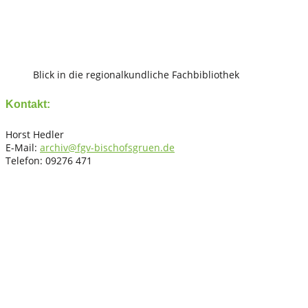
Blick in die regionalkundliche Fachbibliothek
Kontakt:
Horst Hedler
E-Mail:
archiv@fgv-bischofsgruen.de
Telefon: 09276 471
Fichtelgebirgsverein e.V. Ortsgruppe Bischofsgrün
e.V.
Herzlich willkommen auf unserer Homepage Auf unserer Seite
erhalten Sie Informationen zum Wanderwegnetz, Wanderungen
sowie rund um den Verein, das Fichtelgebirge und
Bischofsgrün.