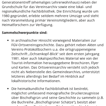
Generationentreff (ehemaliges Lehrerwohnhaus) neben der
Grundschule für das Vereinsarchiv sowie eine lokal- und
regionalkundliche Fachbibliothek. Die Einrichtung wurde um
1980 gegründet, erlebte seitdem mehrere Umzüge und steht
nach Voranmeldung primär Vereinsmitgliedern, aber auch
Heimatforschern zur Verfügung.
Sammelschwerpunkte sind:
In archivalischer Hinsicht vorwiegend Materialien zur
FGV-Ortsvereinsgeschichte. Dazu gehört neben Akten und
Vereins-Protokollbüchern u.a. die ortsgruppeneigene
Zeitschrift „Ochsenkopf-Blick“ seit dem ersten Jahrgang
1981. Aber auch lokalspezifisches Material wie von der
Tourist-Information herausgegebene Broschüren, Flyer
und Karten. Das Ortsvereinsarchiv versteht sich jedoch
nicht als Nebenstelle des Gemeindearchivs, unterstützt
letzteres allerdings bei Bedarf im Hinblick auf
lokalhistorische Informationen.
Die heimatkundliche Fachbibliothek ist bestrebt,
möglichst umfassend monografische Druckerzeugnisse
über Bischofsgrün und seine Geschichte zu sammeln (z.B.
die Buchreihe „Bischofsgrüner Schätze“), besitzt aber