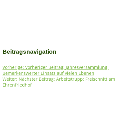
Beitragsnavigation
Vorherige:
Vorheriger Beitrag:
Jahresversammlung:
Bemerkenswerter Einsatz auf vielen Ebenen
Weiter:
Nächster Beitrag:
Arbeitstrupp: Freischnitt am
Ehrenfriedhof
Fichtelgebirgsverein e.V. Ortsgruppe Bischofsgrün
e.V.
Herzlich willkommen auf unserer Homepage Auf unserer Seite
erhalten Sie Informationen zum Wanderwegnetz, Wanderungen
sowie rund um den Verein, das Fichtelgebirge und
Bischofsgrün.