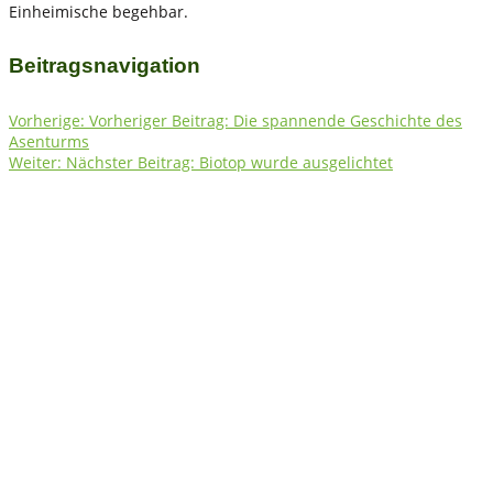
Einheimische begehbar.
Beitragsnavigation
Vorherige:
Vorheriger Beitrag:
Die spannende Geschichte des
Asenturms
Weiter:
Nächster Beitrag:
Biotop wurde ausgelichtet
Fichtelgebirgsverein e.V. Ortsgruppe Bischofsgrün
e.V.
Herzlich willkommen auf unserer Homepage Auf unserer Seite
erhalten Sie Informationen zum Wanderwegnetz, Wanderungen
sowie rund um den Verein, das Fichtelgebirge und
Bischofsgrün.
Kontakt
Fichtelgebirgsverein
Ortsgruppe Bischofsgrün e. V.
Brunnbergstraße 31