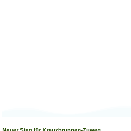
Neuer Steg für
Kreuzbrunnen-
Zuweg
Neuer Steg für Kreuzbrunnen-Zuweg