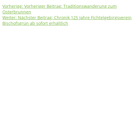
Vorherige:
Vorheriger Beitrag:
Traditionswanderung zum
Osterbrunnen
Weiter:
Nächster Beitrag:
Chronik 125 Jahre Fichtelgebirgsverein
Bischofsgrün ab sofort erhältlich
Fichtelgebirgsverein e.V. Ortsgruppe Bischofsgrün
e.V.
Herzlich willkommen auf unserer Homepage Auf unserer Seite
erhalten Sie Informationen zum Wanderwegnetz, Wanderungen
sowie rund um den Verein, das Fichtelgebirge und
Bischofsgrün.
Kontakt
Fichtelgebirgsverein
Ortsgruppe Bischofsgrün e. V.
Brunnbergstraße 31
95493 Bischofsgrün
Telefon: +49 9276 1244
Mitglied werden