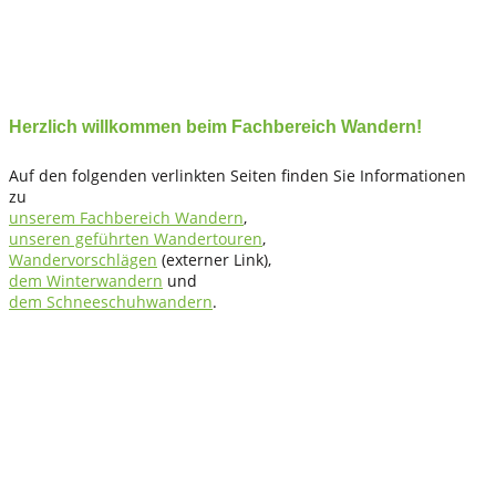
Herzlich willkommen beim Fachbereich Wandern!
Auf den folgenden verlinkten Seiten finden Sie Informationen
zu
unserem Fachbereich Wandern
,
unseren geführten Wandertouren
,
Wandervorschlägen
(externer Link),
dem Winterwandern
und
dem Schneeschuhwandern
.
Fichtelgebirgsverein e.V. Ortsgruppe Bischofsgrün
e.V.
Herzlich willkommen auf unserer Homepage Auf unserer Seite
erhalten Sie Informationen zum Wanderwegnetz, Wanderungen
sowie rund um den Verein, das Fichtelgebirge und
Bischofsgrün.