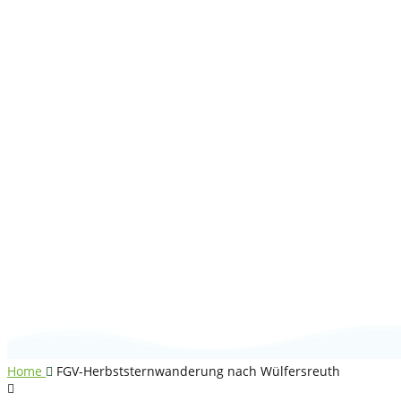
FGV-
Herbststernwander
nach Wülfersreuth
Home
FGV-Herbststernwanderung nach Wülfersreuth