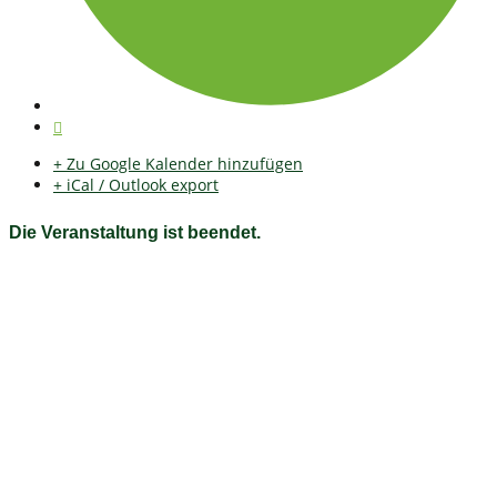
+ Zu Google Kalender hinzufügen
+ iCal / Outlook export
Die Veranstaltung ist beendet.
Fichtelgebirgsverein e.V. Ortsgruppe Bischofsgrün
e.V.
Herzlich willkommen auf unserer Homepage Auf unserer Seite
erhalten Sie Informationen zum Wanderwegnetz, Wanderungen
sowie rund um den Verein, das Fichtelgebirge und
Bischofsgrün.
Kontakt