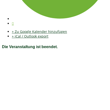
+ Zu Google Kalender hinzufügen
+ iCal / Outlook export
Die Veranstaltung ist beendet.
Fichtelgebirgsverein e.V. Ortsgruppe Bischofsgrün
e.V.
Herzlich willkommen auf unserer Homepage Auf unserer Seite
erhalten Sie Informationen zum Wanderwegnetz, Wanderungen
sowie rund um den Verein, das Fichtelgebirge und
Bischofsgrün.
Kontakt