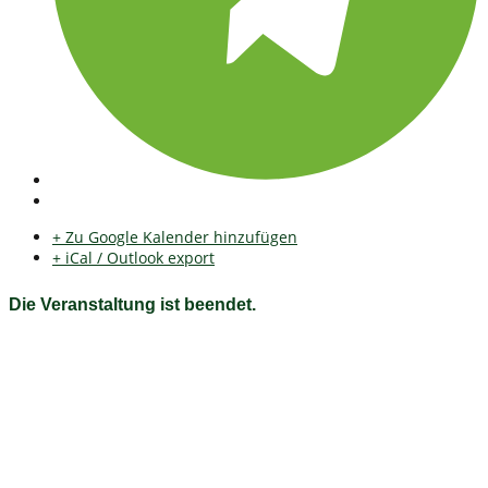
+ Zu Google Kalender hinzufügen
+ iCal / Outlook export
Die Veranstaltung ist beendet.
Fichtelgebirgsverein e.V. Ortsgruppe Bischofsgrün
e.V.
Herzlich willkommen auf unserer Homepage Auf unserer Seite
erhalten Sie Informationen zum Wanderwegnetz, Wanderungen
sowie rund um den Verein, das Fichtelgebirge und