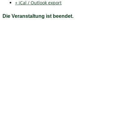
+ iCal / Outlook export
Die Veranstaltung ist beendet.
Fichtelgebirgsverein e.V. Ortsgruppe Bischofsgrün
e.V.
Herzlich willkommen auf unserer Homepage Auf unserer Seite
erhalten Sie Informationen zum Wanderwegnetz, Wanderungen
sowie rund um den Verein, das Fichtelgebirge und
Bischofsgrün.
Kontakt
Fichtelgebirgsverein
Ortsgruppe Bischofsgrün e. V.
Brunnbergstraße 31
95493 Bischofsgrün
Telefon: +49 9276 1244
Mitglied werden